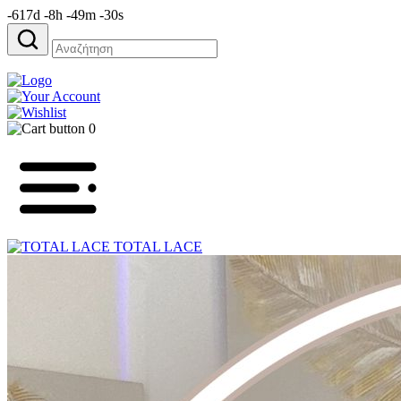
-617d -8h -49m -30s
Αναζήτηση
για:
0
TOTAL LACE