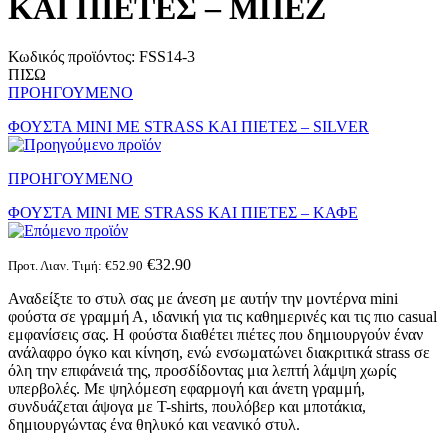
ΚΑΙ ΠΙΕΤΕΣ – ΜΠΕΖ
Κωδικός προϊόντος:
FSS14-3
ΠΙΣΩ
ΠΡΟΗΓΟΥΜΕΝΟ
ΦΟΥΣΤΑ MINI ΜΕ STRASS ΚΑΙ ΠΙΕΤΕΣ – SILVER
ΠΡΟΗΓΟΥΜΕΝΟ
ΦΟΥΣΤΑ MINI ΜΕ STRASS ΚΑΙ ΠΙΕΤΕΣ – ΚΑΦΕ
€
32.90
Προτ. Λιαν. Τιμή:
€
52.90
Αναδείξτε το στυλ σας με άνεση με αυτήν την μοντέρνα mini
φούστα σε γραμμή Α, ιδανική για τις καθημερινές και τις πιο casual
εμφανίσεις σας. Η φούστα διαθέτει πιέτες που δημιουργούν έναν
ανάλαφρο όγκο και κίνηση, ενώ ενσωματώνει διακριτικά strass σε
όλη την επιφάνειά της, προσδίδοντας μια λεπτή λάμψη χωρίς
υπερβολές. Με ψηλόμεση εφαρμογή και άνετη γραμμή,
συνδυάζεται άψογα με T-shirts, πουλόβερ και μποτάκια,
δημιουργώντας ένα θηλυκό και νεανικό στυλ.