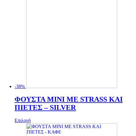
επιλεγούν
στη
σελίδα
του
προϊόντος
-38%
ΦΟΥΣΤΑ MINI ΜΕ STRASS ΚΑΙ
ΠΙΕΤΕΣ – SILVER
Αυτό
Επιλογή
το
προϊόν