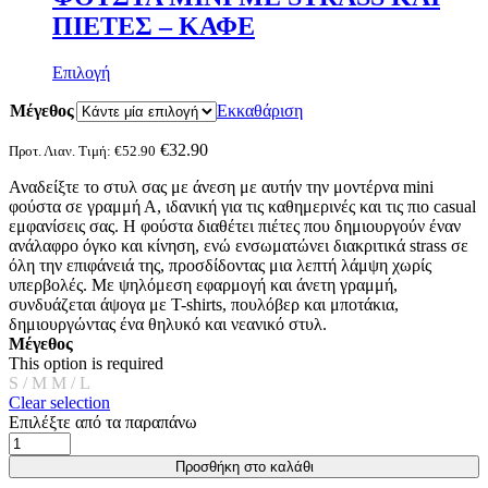
ΠΙΕΤΕΣ – ΚΑΦΕ
Αυτό
Επιλογή
το
Μέγεθος
προϊόν
Εκκαθάριση
έχει
πολλαπλές
€
32.90
Προτ. Λιαν. Τιμή:
€
52.90
παραλλαγές.
Αναδείξτε το στυλ σας με άνεση με αυτήν την μοντέρνα mini
Οι
φούστα σε γραμμή Α, ιδανική για τις καθημερινές και τις πιο casual
επιλογές
εμφανίσεις σας. Η φούστα διαθέτει πιέτες που δημιουργούν έναν
μπορούν
ανάλαφρο όγκο και κίνηση, ενώ ενσωματώνει διακριτικά strass σε
να
όλη την επιφάνειά της, προσδίδοντας μια λεπτή λάμψη χωρίς
επιλεγούν
υπερβολές. Με ψηλόμεση εφαρμογή και άνετη γραμμή,
στη
συνδυάζεται άψογα με T-shirts, πουλόβερ και μποτάκια,
σελίδα
δημιουργώντας ένα θηλυκό και νεανικό στυλ.
του
Μέγεθος
προϊόντος
This option is required
S / M
M / L
Clear selection
Επιλέξτε από τα παραπάνω
ΦΟΥΣΤΑ
MINI
Προσθήκη στο καλάθι
ΜΕ