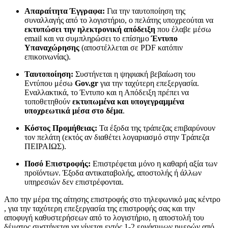
Απαραίτητα Έγγραφα:
Για την ταυτοποίηση της
συναλλαγής από το λογιστήριο, ο πελάτης υποχρεούται να
εκτυπώσει την ηλεκτρονική απόδειξη
που έλαβε μέσω
email και να συμπληρώσει το επίσημο
Έντυπο
Υπαναχώρησης
(αποστέλλεται σε PDF κατόπιν
επικοινωνίας).
Ταυτοποίηση:
Συστήνεται η ψηφιακή βεβαίωση του
Εντύπου μέσω
Gov.gr
για την ταχύτερη επεξεργασία.
Εναλλακτικά, το Έντυπο και η Απόδειξη πρέπει να
τοποθετηθούν
εκτυπωμένα και υπογεγραμμένα
υποχρεωτικά μέσα στο δέμα
.
Κόστος Προμήθειας:
Τα έξοδα της τράπεζας επιβαρύνουν
τον πελάτη (εκτός αν διαθέτει λογαριασμό στην Τράπεζα
ΠΕΙΡΑΙΩΣ).
Ποσό Επιστροφής:
Επιστρέφεται μόνο η καθαρή αξία των
προϊόντων. Έξοδα αντικαταβολής, αποστολής ή άλλων
υπηρεσιών δεν επιστρέφονται.
Απο την μέρα της αίτησης επιστροφής στο τηλεφωνικό μας κέντρο
, για την ταχύτερη επεξεργασία της επιστροφής σας και την
αποφυγή καθυστερήσεων από το λογιστήριο, η αποστολή του
δέματος συστήνεται να γίνεται εντός 1-2 εργάσιμων ημερών από