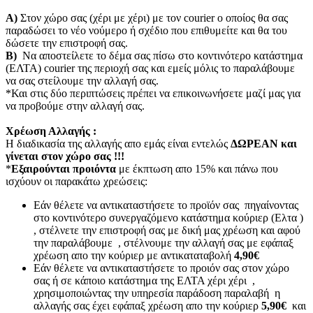
Α)
Στον χώρο σας (χέρι με χέρι) με τον courier o οποίος θα σας
παραδώσει το νέο νούμερο ή σχέδιο που επιθυμείτε και θα του
δώσετε την επιστροφή σας.
Β)
Να αποστείλετε το δέμα σας πίσω στο κοντινότερο κατάστημα
(ΕΛΤΑ) courier της περιοχή σας και εμείς μόλις το παραλάβουμε
να σας στείλουμε την αλλαγή σας.
*Και στις δύο περιπτώσεις πρέπει να επικοινωνήσετε μαζί μας για
να προβούμε στην αλλαγή σας.
Χρέωση Αλλαγής :
Η διαδικασία της αλλαγής απο εμάς είναι εντελώς
ΔΩΡΕΑΝ και
γίνεται στον χώρο σας !!!
*
Εξαιρούνται προιόντα
με έκπτωση απο 15% και πάνω που
ισχύουν οι παρακάτω χρεώσεις:
Εάν θέλετε να αντικαταστήσετε το προϊόν σας πηγαίνοντας
στο κοντινότερο συνεργαζόμενο κατάστημα κούριερ (Ελτα )
, στέλνετε την επιστροφή σας με δική μας χρέωση και αφού
την παραλάβουμε , στέλνουμε την αλλαγή σας με εφάπαξ
χρέωση απο την κούριερ με αντικαταταβολή
4,90€
Εάν θέλετε να αντικαταστήσετε το προιόν σας στον χώρο
σας ή σε κάποιο κατάστημα της ΕΛΤΑ χέρι χέρι ,
χρησιμοποιώντας την υπηρεσία παράδοση παραλαβή η
αλλαγής σας έχει εφάπαξ χρέωση απο την κούριερ
5,90€
και