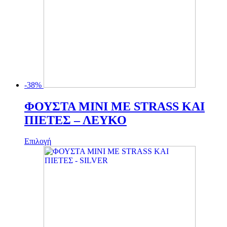
-38%
ΦΟΥΣΤΑ MINI ΜΕ STRASS ΚΑΙ
ΠΙΕΤΕΣ – ΛΕΥΚΟ
Αυτό
Επιλογή
το
προϊόν
έχει
πολλαπλές
παραλλαγές.
Οι
επιλογές
μπορούν
να