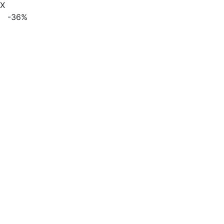
X
-36%