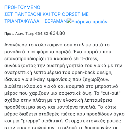
ΠΡΟΗΓΟΥΜΕΝΟ
ΣΕΤ ΠΑΝΤΕΛΟΝΙ ΚΑΙ TOP CORSET ΜΕ
ΤΡΙΑΝΤΑΦΥΛΛΑ – ΒΕΡΑΜΑΝ
€
34.80
Προτ. Λιαν. Τιμή:
€
54.80
Ανανέωσε το καλοκαιρινό σου στυλ με αυτό το
μοναδικό mini φόρεμα σεμιζιέ. Ένα κομμάτι που
επαναπροσδιορίζει το κλασικό shirt-dress,
συνδυάζοντας την αυστηρή γοητεία του γιακά με την
ανατρεπτική λεπτομέρεια του open-back design,
ιδανικό για all-day εμφανίσεις που ξεχωρίζουν.
Διαθέτει κλασικό γιακά και κουμπιά στο μπροστινό
μέρος που χαρίζουν μια σοφιστικέ όψη. Το "cut-out"
σχέδιο στην πλάτη με την ελαστική λεπτομέρεια
προσθέτει μια sexy και μοντέρνα πινελιά. Το κάτω
μέρος διαθέτει σταθερές πιέτες που προσδίδουν όγκο
και μια "preppy" αισθητική. Οι αρχιτεκτονικές ραφές
στον κορμό σμιλεύουν τη σιλουέτα, δημιουργώντας