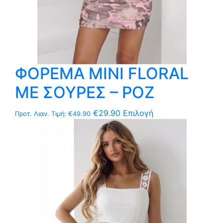
προϊόντος
ΦΟΡΕΜΑ MΙNI FLORAL
ΜΕ ΣΟΥΡΕΣ – ΡΟΖ
Αυτό
€
29.90
Επιλογή
Προτ. Λιαν. Τιμή:
€
49.90
το
προϊόν
έχει
πολλαπλές
παραλλαγές.
Οι
επιλογές
μπορούν
να