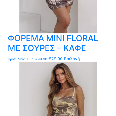
προϊόντος
ΦΟΡΕΜΑ MΙNI FLORAL
ΜΕ ΣΟΥΡΕΣ – ΚΑΦΕ
Αυτό
€
29.90
Επιλογή
Προτ. Λιαν. Τιμή:
€
49.90
το
προϊόν
έχει
πολλαπλές
παραλλαγές.
Οι
επιλογές
μπορούν
να