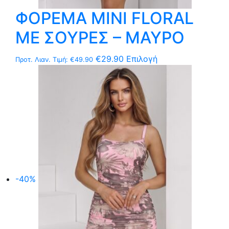
ΦΟΡΕΜΑ MΙNI FLORAL
ΜΕ ΣΟΥΡΕΣ – ΜΑΥΡΟ
Αυτό
€
29.90
Επιλογή
Προτ. Λιαν. Τιμή:
€
49.90
το
προϊόν
έχει
πολλαπλές
παραλλαγές.
Οι
επιλογές
μπορούν
να
-40%
επιλεγούν
στη
σελίδα
του