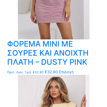
του
προϊόντος
ΦΟΡΕΜΑ MΙNI ΜΕ
ΣΟΥΡΕΣ ΚΑΙ ΑΝΟΙΧΤΗ
ΠΛΑΤΗ – DUSTY PINK
Αυτό
€
32.80
Επιλογή
Προτ. Λιαν. Τιμή:
€
52.80
το
προϊόν
έχει
πολλαπλές
παραλλαγές.
Οι