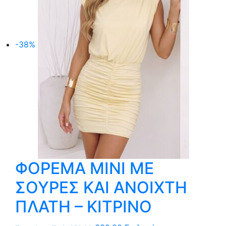
επιλογές
μπορούν
να
-38%
επιλεγούν
στη
σελίδα
του
προϊόντος
ΦΟΡΕΜΑ MΙNI ΜΕ
ΣΟΥΡΕΣ ΚΑΙ ΑΝΟΙΧΤΗ
ΠΛΑΤΗ – ΚΙΤΡΙΝΟ