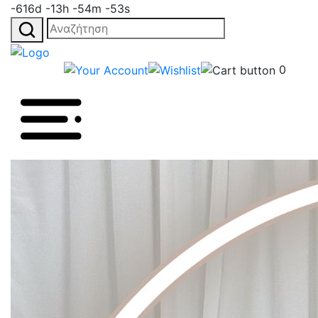
-616d -13h -54m -53s
Αναζήτηση
για:
0