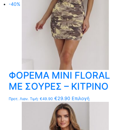
-40%
επιλεγούν
στη
σελίδα
του
προϊόντος
ΦΟΡΕΜΑ MΙNI FLORAL
ΜΕ ΣΟΥΡΕΣ – ΚΙΤΡΙΝΟ
Αυτό
€
29.90
Επιλογή
Προτ. Λιαν. Τιμή:
€
49.90
το
προϊόν
έχει
πολλαπλές