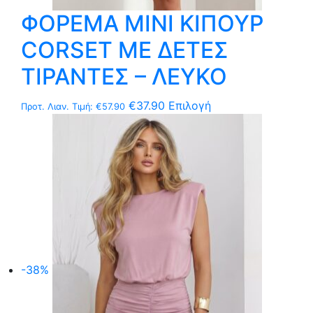
ΦΟΡΕΜΑ MΙNI ΚΙΠΟΥΡ
CORSET ΜΕ ΔΕΤΕΣ
ΤΙΡΑΝΤΕΣ – ΛΕΥΚΟ
Αυτό
€
37.90
Επιλογή
Προτ. Λιαν. Τιμή:
€
57.90
το
προϊόν
έχει
πολλαπλές
παραλλαγές.
Οι
επιλογές
μπορούν
να
-38%
επιλεγούν
στη
σελίδα