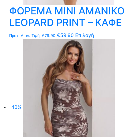
ΦΟΡΕΜΑ MΙNI ΑΜΑΝΙΚΟ
LEOPARD PRINT – ΚΑΦΕ
Αυτό
€
59.90
Επιλογή
Προτ. Λιαν. Τιμή:
€
79.90
το
προϊόν
έχει
πολλαπλές
παραλλαγές.
Οι
επιλογές
μπορούν
να
-40%
επιλεγούν
στη
σελίδα
του