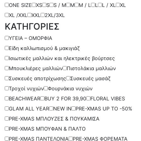
ONE SIZE
XS
S
S / M
Μ
M / L
L
L / XL
XL
XL /XXL
XXL
2XL/3XL
ΚΑΤΗΓΟΡΙΕΣ
ΥΓΕΙΑ – ΟΜΟΡΦΙΑ
Είδη καλλωπισμού & μακιγιάζ
Ισιωτικές μαλλιών και ηλεκτρικές βούρτσες
Μπουκλιέρες μαλλιών
Πιστολάκια μαλλιών
Συσκευές αποτρίχωσης
Συσκευές μασάζ
Τροχοί νυχιών
Φουρνάκια νυχιών
BEACHWEAR
BUY 2 FOR 39,90
FLORAL VIBES
GLAM ALL YEAR
NEW IN
PRE-XMAS UP TO -50%
PRE-XMAS ΜΠΛΟΥΖΕΣ & ΠΟΥΚΑΜΙΣΑ
PRE-XMAS ΜΠΟΥΦΑΝ & ΠΑΛΤΟ
PRE-XMAS ΠΑΝΤΕΛΟΝΙΑ
PRE-XMAS ΦΟΡΕΜΑΤΑ