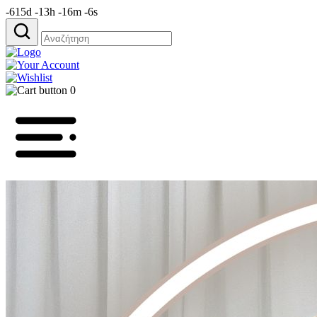
-615d -13h -16m -6s
Αναζήτηση
για:
0