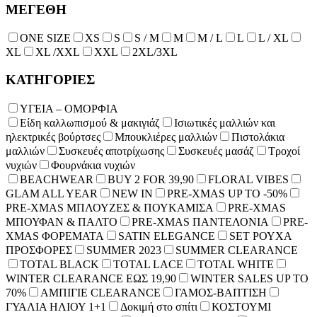
ΜΕΓΕΘΗ
ONE SIZE
XS
S
S / M
Μ
M / L
L
L / XL
XL
XL /XXL
XXL
2XL/3XL
ΚΑΤΗΓΟΡΙΕΣ
ΥΓΕΙΑ – ΟΜΟΡΦΙΑ
Είδη καλλωπισμού & μακιγιάζ
Ισιωτικές μαλλιών και
ηλεκτρικές βούρτσες
Μπουκλιέρες μαλλιών
Πιστολάκια
μαλλιών
Συσκευές αποτρίχωσης
Συσκευές μασάζ
Τροχοί
νυχιών
Φουρνάκια νυχιών
BEACHWEAR
BUY 2 FOR 39,90
FLORAL VIBES
GLAM ALL YEAR
NEW IN
PRE-XMAS UP TO -50%
PRE-XMAS ΜΠΛΟΥΖΕΣ & ΠΟΥΚΑΜΙΣΑ
PRE-XMAS
ΜΠΟΥΦΑΝ & ΠΑΛΤΟ
PRE-XMAS ΠΑΝΤΕΛΟΝΙΑ
PRE-
XMAS ΦΟΡΕΜΑΤΑ
SATIN ELEGANCE
SET ΡΟΥΧΑ
ΠΡΟΣΦΟΡΕΣ
SUMMER 2023
SUMMER CLEARANCE
TOTAL BLACK
TOTAL LACE
TOTAL WHITE
WINTER CLEARANCE ΕΩΣ 19,90
WINTER SALES UP TO
70%
ΑΜΠΙΓΙΕ CLEARANCE
ΓΑΜΟΣ-ΒΑΠΤΙΣΗ
ΓΥΑΛΙΑ ΗΛΙΟΥ 1+1
Δοκιμή στο σπίτι
ΚΟΣΤΟΥΜΙ