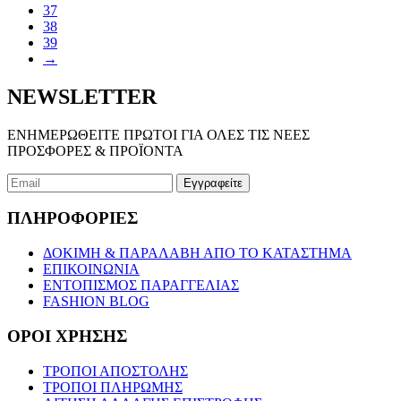
37
επιλογές
38
μπορούν
39
να
→
επιλεγούν
στη
σελίδα
NEWSLETTER
του
προϊόντος
ΕΝΗΜΕΡΩΘΕΙΤΕ ΠΡΩΤΟΙ ΓΙΑ ΟΛΕΣ ΤΙΣ ΝΕΕΣ
ΠΡΟΣΦΟΡΕΣ & ΠΡΟΪΟΝΤΑ
ΠΛΗΡΟΦΟΡΙΕΣ
ΔΟΚΙΜΗ & ΠΑΡΑΛΑΒΗ ΑΠΟ ΤΟ ΚΑΤΑΣΤΗΜΑ
ΕΠΙΚΟΙΝΩΝΙΑ
ΕΝΤΟΠΙΣΜΟΣ ΠΑΡΑΓΓΕΛΙΑΣ
FASHION BLOG
ΟΡΟΙ ΧΡΗΣΗΣ
ΤΡΟΠΟΙ ΑΠΟΣΤΟΛΗΣ
ΤΡΟΠΟΙ ΠΛΗΡΩΜΗΣ