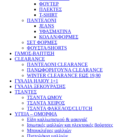
ΦΟΥΤΕΡ
ΠΛΕΚΤΕΣ
T-SHIRT
ΠΑΝΤΕΛΟΝΙ
JEANS
ΥΦΑΣΜΑΤΙΝΑ
ΚΟΛΑΝ/ΦΟΡΜΕΣ
ΣΕΤ ΦΟΡΜΕΣ
ΦΟΥΣΤΑ/SHORTS
ΓΑΜΟΣ-ΒΑΠΤΙΣΗ
CLEARANCE
ΠΑΝΤΕΛΟΝΙ CLEARANCE
ΠΑΝΩΦΟΡΙ/ΓΟΥΝΑ CLEARANCE
WINTER CLEARANCE ΕΩΣ 19,90
ΓΥΑΛΙΑ ΗΛΙΟΥ 1+1
ΓΥΑΛΙΑ ΞΕΚΟΥΡΑΣΗΣ
ΤΣΑΝΤΕΣ
ΤΣΑΝΤΑ ΩΜΟΥ
ΤΣΑΝΤΑ ΧΕΙΡΟΣ
ΤΣΑΝΤΑ ΦΑΚΕΛΟΣ/CLUTCH
ΥΓΕΙΑ – ΟΜΟΡΦΙΑ
Είδη καλλωπισμού & μακιγιάζ
Ισιωτικές μαλλιών και ηλεκτρικές βούρτσες
Μπουκλιέρες μαλλιών
Πιστολάκια μαλλιών