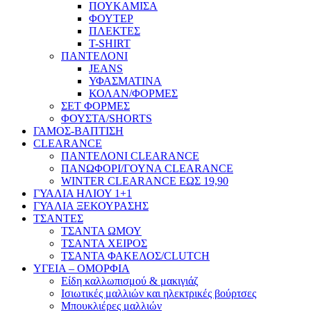
ΠΟΥΚΑΜΙΣΑ
ΦΟΥΤΕΡ
ΠΛΕΚΤΕΣ
T-SHIRT
ΠΑΝΤΕΛΟΝΙ
JEANS
ΥΦΑΣΜΑΤΙΝΑ
ΚΟΛΑΝ/ΦΟΡΜΕΣ
ΣΕΤ ΦΟΡΜΕΣ
ΦΟΥΣΤΑ/SHORTS
ΓΑΜΟΣ-ΒΑΠΤΙΣΗ
CLEARANCE
ΠΑΝΤΕΛΟΝΙ CLEARANCE
ΠΑΝΩΦΟΡΙ/ΓΟΥΝΑ CLEARANCE
WINTER CLEARANCE ΕΩΣ 19,90
ΓΥΑΛΙΑ ΗΛΙΟΥ 1+1
ΓΥΑΛΙΑ ΞΕΚΟΥΡΑΣΗΣ
ΤΣΑΝΤΕΣ
ΤΣΑΝΤΑ ΩΜΟΥ
ΤΣΑΝΤΑ ΧΕΙΡΟΣ
ΤΣΑΝΤΑ ΦΑΚΕΛΟΣ/CLUTCH
ΥΓΕΙΑ – ΟΜΟΡΦΙΑ
Είδη καλλωπισμού & μακιγιάζ
Ισιωτικές μαλλιών και ηλεκτρικές βούρτσες
Μπουκλιέρες μαλλιών