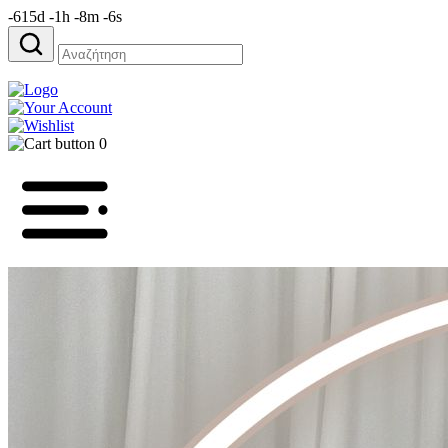
-615d -1h -8m -6s
Αναζήτηση
για:
0