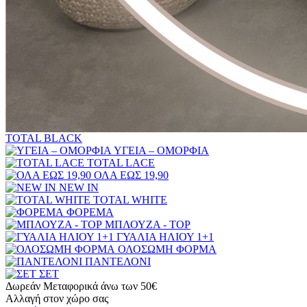
TOTAL BLACK
ΥΓΕΙΑ – ΟΜΟΡΦΙΑ
TOTAL LACE
ΟΛΑ ΕΩΣ 19,90
NEW IN
TOTAL WHITE
ΦΟΡΕΜΑ
ΜΠΛΟΥΖΑ - TOP
ΓΥΑΛΙΑ ΗΛΙΟΥ 1+1
ΟΛΟΣΩΜΗ ΦΟΡΜΑ
ΠΑΝΤΕΛΟΝΙ
ΣΕΤ
Δωρεάν Μεταφορικά άνω των 50€
Αλλαγή στον χώρο σας