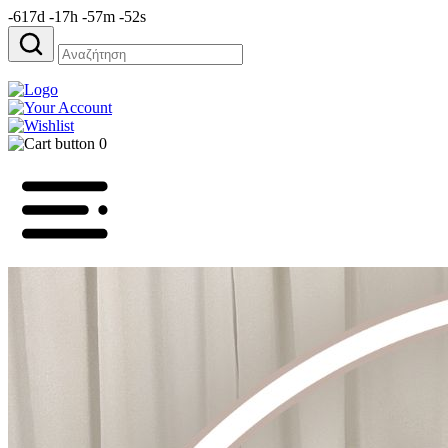
-617d -17h -57m -52s
Αναζήτηση
για:
0