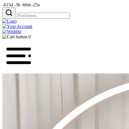
-615d -3h -60m -25s
Αναζήτηση
για:
0