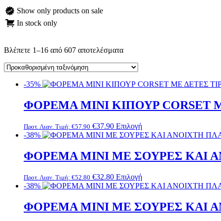
Show only products on sale
In stock only
Βλέπετε 1–16 από 607 αποτελέσματα
-35%
ΦΟΡΕΜΑ MΙNI ΚΙΠΟΥΡ CORSET Μ
Αυτό
€
37.90
Επιλογή
Προτ. Λιαν. Τιμή:
€
57.90
το
-38%
προϊόν
έχει
ΦΟΡΕΜΑ MΙNI ΜΕ ΣΟΥΡΕΣ ΚΑΙ Α
πολλαπλές
παραλλαγές.
Αυτό
€
32.80
Επιλογή
Προτ. Λιαν. Τιμή:
€
52.80
Οι
το
-38%
επιλογές
προϊόν
μπορούν
έχει
ΦΟΡΕΜΑ MΙNI ΜΕ ΣΟΥΡΕΣ ΚΑΙ Α
να
πολλαπλές
επιλεγούν
παραλλαγές.