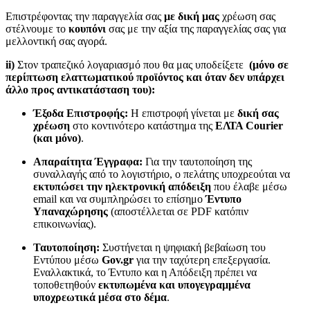
Επιστρέφοντας την παραγγελία σας
με δική μας
χρέωση σας
στέλνουμε το
κουπόνι
σας με την αξία της παραγγελίας σας για
μελλοντική σας αγορά.
ii)
Στον τραπεζικό λογαριασμό που θα μας υποδείξετε
(μόνο σε
περίπτωση ελαττωματικού προϊόντος και όταν δεν υπάρχει
άλλο προς αντικατάσταση του):
Έξοδα Επιστροφής:
Η επιστροφή γίνεται με
δική σας
χρέωση
στο κοντινότερο κατάστημα της
ΕΛΤΑ Courier
(και μόνο)
.
Απαραίτητα Έγγραφα:
Για την ταυτοποίηση της
συναλλαγής από το λογιστήριο, ο πελάτης υποχρεούται να
εκτυπώσει την ηλεκτρονική απόδειξη
που έλαβε μέσω
email και να συμπληρώσει το επίσημο
Έντυπο
Υπαναχώρησης
(αποστέλλεται σε PDF κατόπιν
επικοινωνίας).
Ταυτοποίηση:
Συστήνεται η ψηφιακή βεβαίωση του
Εντύπου μέσω
Gov.gr
για την ταχύτερη επεξεργασία.
Εναλλακτικά, το Έντυπο και η Απόδειξη πρέπει να
τοποθετηθούν
εκτυπωμένα και υπογεγραμμένα
υποχρεωτικά μέσα στο δέμα
.