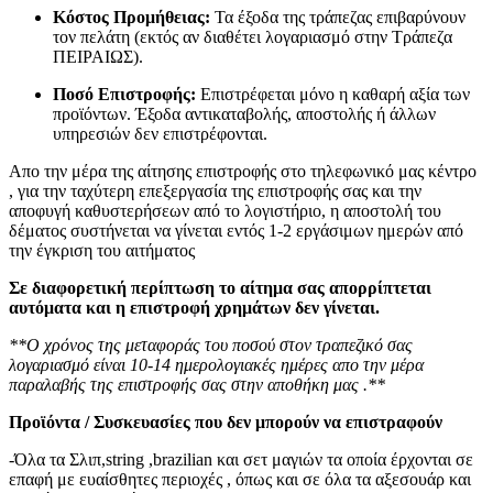
Κόστος Προμήθειας:
Τα έξοδα της τράπεζας επιβαρύνουν
τον πελάτη (εκτός αν διαθέτει λογαριασμό στην Τράπεζα
ΠΕΙΡΑΙΩΣ).
Ποσό Επιστροφής:
Επιστρέφεται μόνο η καθαρή αξία των
προϊόντων. Έξοδα αντικαταβολής, αποστολής ή άλλων
υπηρεσιών δεν επιστρέφονται.
Απο την μέρα της αίτησης επιστροφής στο τηλεφωνικό μας κέντρο
, για την ταχύτερη επεξεργασία της επιστροφής σας και την
αποφυγή καθυστερήσεων από το λογιστήριο, η αποστολή του
δέματος συστήνεται να γίνεται εντός 1-2 εργάσιμων ημερών από
την έγκριση του αιτήματος
Σε διαφορετική περίπτωση το αίτημα σας απορρίπτεται
αυτόματα και η επιστροφή χρημάτων δεν γίνεται.
**Ο χρόνος της μεταφοράς του ποσού στον τραπεζικό σας
λογαριασμό είναι 10-14 ημερολογιακές ημέρες απο την μέρα
παραλαβής της επιστροφής σας στην αποθήκη μας .**
Προϊόντα / Συσκευασίες που δεν μπορούν να επιστραφούν
-Όλα τα Σλιπ,string ,brazilian και σετ μαγιών τα οποία έρχονται σε
επαφή με ευαίσθητες περιοχές , όπως και σε όλα τα αξεσουάρ και