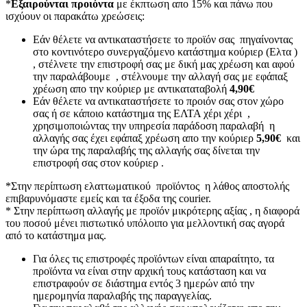
*
Εξαιρούνται προιόντα
με έκπτωση απο 15% και πάνω που
ισχύουν οι παρακάτω χρεώσεις:
Εάν θέλετε να αντικαταστήσετε το προϊόν σας πηγαίνοντας
στο κοντινότερο συνεργαζόμενο κατάστημα κούριερ (Ελτα )
, στέλνετε την επιστροφή σας με δική μας χρέωση και αφού
την παραλάβουμε , στέλνουμε την αλλαγή σας με εφάπαξ
χρέωση απο την κούριερ με αντικαταταβολή
4,90€
Εάν θέλετε να αντικαταστήσετε το προιόν σας στον χώρο
σας ή σε κάποιο κατάστημα της ΕΛΤΑ χέρι χέρι ,
χρησιμοποιώντας την υπηρεσία παράδοση παραλαβή η
αλλαγής σας έχει εφάπαξ χρέωση απο την κούριερ
5,90€
και
την ώρα της παραλαβής της αλλαγής σας δίνεται την
επιστροφή σας στον κούριερ .
*Στην περίπτωση ελαττωματικού προϊόντος η λάθος αποστολής
επιβαρυνόμαστε εμείς και τα έξοδα της courier.
* Στην περίπτωση αλλαγής με προϊόν μικρότερης αξίας , η διαφορά
του ποσού μένει πιστωτικό υπόλοιπο για μελλοντική σας αγορά
από το κατάστημα μας.
Για όλες τις επιστροφές προϊόντων είναι απαραίτητο, τα
προϊόντα να είναι στην αρχική τους κατάσταση και να
επιστραφούν σε διάστημα εντός 3 ημερών από την
ημερομηνία παραλαβής της παραγγελίας.