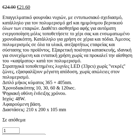
Original
Η
€
24.00
€
21.60
price
τρέχουσα
Επαγγελματικό φουρνάκι νυχιών, με εντυπωσιακό σχεδιασμό,
was:
τιμή
κατάλληλο για τον πολυμερισμό gel και ημιμόνιμου βερνικιού
€24.00.
είναι:
όλων των εταιριών. Διαθέτει αισθητήρα αφής για αυτόματη
€21.60.
ενεργοποίηση μόλις τοποθετήσετε το χέρι σας και ενσωματωμένο
χρονοδιακόπτη. Κατάλληλο για χρήση σε χέρια και πόδια. Άμεσος
πολυμερισμός σε όλα τα υλικά, ανεξαρτήτως εταιρείας και
σύστασης του προϊόντος. Εξαιρετική ποιότητα κατασκευής, ιδανική
για συνεχόμενη και εντατική χρήση χωρίς να προκαλεί την αίσθηση
του «καψίματος» κατά τον πολυμερισμό.
Στρατηγικά τοποθετημένες λυχνίες LED (33pcs) χωρίς ''νεκρές''
ζώνες, εξασφαλίζουν μέγιστη απόδοση, χωρίς απώλειες στον
πολυμερισμό.
Διπλό μήκος κύματος 365 + 405nm.
Χρονοδιακόπτης 10, 30, 60 & 120sec.
Ψηφιακή οθόνη ένδειξης χρόνου.
Ισχύς: 48W.
Αφαιρούμενη βάση.
Διαστάσεις: 210 x 200 x 105 mm
Σε απόθεμα
Φουρνάκι