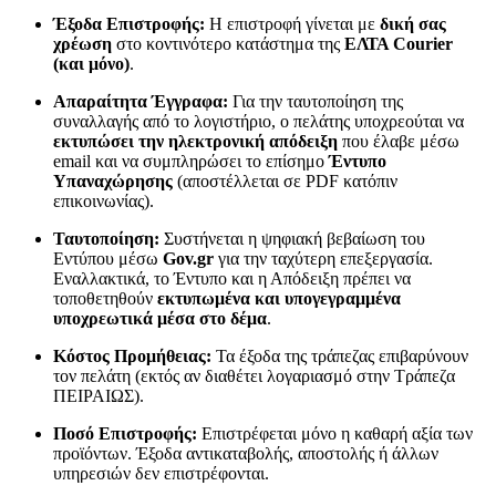
Έξοδα Επιστροφής:
Η επιστροφή γίνεται με
δική σας
χρέωση
στο κοντινότερο κατάστημα της
ΕΛΤΑ Courier
(και μόνο)
.
Απαραίτητα Έγγραφα:
Για την ταυτοποίηση της
συναλλαγής από το λογιστήριο, ο πελάτης υποχρεούται να
εκτυπώσει την ηλεκτρονική απόδειξη
που έλαβε μέσω
email και να συμπληρώσει το επίσημο
Έντυπο
Υπαναχώρησης
(αποστέλλεται σε PDF κατόπιν
επικοινωνίας).
Ταυτοποίηση:
Συστήνεται η ψηφιακή βεβαίωση του
Εντύπου μέσω
Gov.gr
για την ταχύτερη επεξεργασία.
Εναλλακτικά, το Έντυπο και η Απόδειξη πρέπει να
τοποθετηθούν
εκτυπωμένα και υπογεγραμμένα
υποχρεωτικά μέσα στο δέμα
.
Κόστος Προμήθειας:
Τα έξοδα της τράπεζας επιβαρύνουν
τον πελάτη (εκτός αν διαθέτει λογαριασμό στην Τράπεζα
ΠΕΙΡΑΙΩΣ).
Ποσό Επιστροφής:
Επιστρέφεται μόνο η καθαρή αξία των
προϊόντων. Έξοδα αντικαταβολής, αποστολής ή άλλων
υπηρεσιών δεν επιστρέφονται.