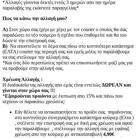
*Αλλαγές γίνονται δεκτές εντός 3 ημερών απο την ημέρα
παραλαβής της εκάστοτε παραγγελίας*
Πως να κάνω την αλλαγή μου?
Α)
Στον χώρο σας (χέρι με χέρι) με τον courier o οποίος θα σας
παραδώσει το νέο νούμερο ή σχέδιο που επιθυμείτε και θα του
δώσετε την επιστροφή σας.
Β)
Να αποστείλετε το δέμα σας πίσω στο κοντινότερο κατάστημα
(ΕΛΤΑ) courier της περιοχή σας και εμείς μόλις το παραλάβουμε
να σας στείλουμε την αλλαγή σας.
*Και στις δύο περιπτώσεις πρέπει να επικοινωνήσετε μαζί μας για
να προβούμε στην αλλαγή σας.
Χρέωση Αλλαγής :
Η διαδικασία της αλλαγής απο εμάς είναι εντελώς
ΔΩΡΕΑΝ και
γίνεται στον χώρο σας !!!
*
Εξαιρούνται προιόντα
με έκπτωση απο 15% και πάνω που
ισχύουν οι παρακάτω χρεώσεις:
Εάν θέλετε να αντικαταστήσετε το προϊόν σας πηγαίνοντας
στο κοντινότερο συνεργαζόμενο κατάστημα κούριερ (Ελτα )
, στέλνετε την επιστροφή σας με δική μας χρέωση και αφού
την παραλάβουμε , στέλνουμε την αλλαγή σας με εφάπαξ
χρέωση απο την κούριερ με αντικαταταβολή
4,90€