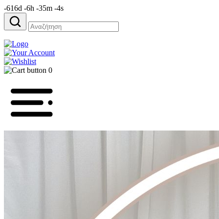
-616d -6h -35m -4s
Αναζήτηση
για:
0