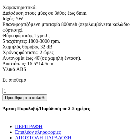
Χαρακτηριστικά:
Διείσδυση στους μύες σε βάθος έως 6mm,
Ισχύς: 5W
Επαναφορτιζόμενη μπαταρία 800mah (περιλαμβάνεται καλώδιο
φόρτισης),
Θύρα φόρτισης Type-C,
5 ταχύτητες: 1800-3000 rpm,
Χαμηλός θόρυβος 32 dB
Χρόνος φόρτισης: 2 ώρες
Αυτονομία έως 40'(σε χαμηλή ένταση),
Διαστάσεις: 16.5*14.5cm.
Υλικό ABS
Σε απόθεμα
Συσκευή
μασάζ
Προσθήκη στο καλάθι
σώματος
-
Άμεση Παραλαβή/Παράδοση σε 2-5 ημέρες
Fascial
-
614691
ΠΕΡΙΓΡΑΦΗ
-
Επιπλέον πληροφορίες
Pink
ΑΠΟΣΤΟΛΗ ΠΑΡΑΔΟΣΗ