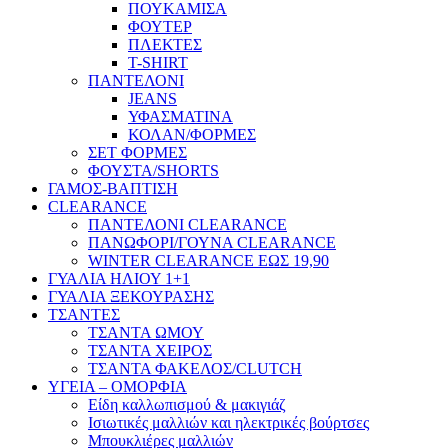
ΠΟΥΚΑΜΙΣΑ
ΦΟΥΤΕΡ
ΠΛΕΚΤΕΣ
T-SHIRT
ΠΑΝΤΕΛΟΝΙ
JEANS
ΥΦΑΣΜΑΤΙΝΑ
ΚΟΛΑΝ/ΦΟΡΜΕΣ
ΣΕΤ ΦΟΡΜΕΣ
ΦΟΥΣΤΑ/SHORTS
ΓΑΜΟΣ-ΒΑΠΤΙΣΗ
CLEARANCE
ΠΑΝΤΕΛΟΝΙ CLEARANCE
ΠΑΝΩΦΟΡΙ/ΓΟΥΝΑ CLEARANCE
WINTER CLEARANCE ΕΩΣ 19,90
ΓΥΑΛΙΑ ΗΛΙΟΥ 1+1
ΓΥΑΛΙΑ ΞΕΚΟΥΡΑΣΗΣ
ΤΣΑΝΤΕΣ
ΤΣΑΝΤΑ ΩΜΟΥ
ΤΣΑΝΤΑ ΧΕΙΡΟΣ
ΤΣΑΝΤΑ ΦΑΚΕΛΟΣ/CLUTCH
ΥΓΕΙΑ – ΟΜΟΡΦΙΑ
Είδη καλλωπισμού & μακιγιάζ
Ισιωτικές μαλλιών και ηλεκτρικές βούρτσες
Μπουκλιέρες μαλλιών