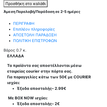
μασάζ
Προσθήκη στο καλάθι
μηρών
Άμεση Παραλαβή/Παράδοση σε 2-5 ημέρες
κατά
της
ΠΕΡΙΓΡΑΦΗ
κυτταρίτιδας
Επιπλέον πληροφορίες
-
ΑΠΟΣΤΟΛΗ ΠΑΡΑΔΟΣΗ
381104
ΠΟΛΙΤΙΚΗ ΕΠΙΣΤΡΟΦΩΝ
ποσότητα
Βάρος
0.7 κ.
ΕΛΛΑΔΑ
Τα προϊόντα σας αποστέλλονται μέσω
εταιρείας courier στην πόρτα σας.
Για παραγγελίες κάτω των 50€ με COURIER
ισχύει:
Έξοδα αποστολής
– 2.99€
Με BOX NOW ισχύει:
Έξοδα αποστολής
– 2€