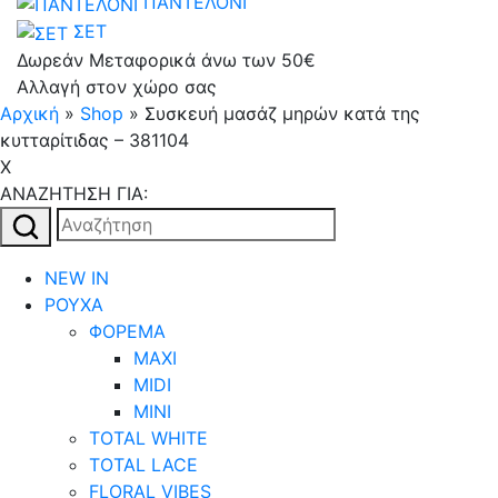
ΠΑΝΤΕΛΟΝΙ
ΣΕΤ
Δωρεάν Μεταφορικά άνω των 50€
Αλλαγή στον χώρο σας
Αρχική
»
Shop
»
Συσκευή μασάζ μηρών κατά της
κυτταρίτιδας – 381104
X
AΝΑΖΗΤΗΣΗ ΓΙΑ:
Αναζήτηση
για:
NEW IN
ΡΟΥΧΑ
ΦΟΡΕΜΑ
MAXI
MIDI
MINI
TOTAL WHITE
TOTAL LACE
FLORAL VIBES