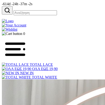
-614d -24h -37m -2s
Αναζήτηση
για:
0
TOTAL LACE
ΟΛΑ ΕΩΣ 19,90
NEW IN
TOTAL WHITE