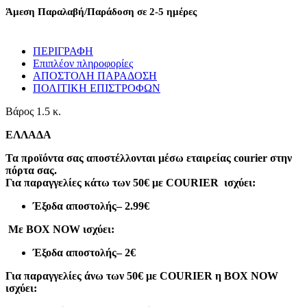
πεντικιούρ
Άμεση Παραλαβή/Παράδοση σε 2-5 ημέρες
-
VKN-
JMD207
ΠΕΡΙΓΡΑΦΗ
-
Επιπλέον πληροφορίες
581375
ΑΠΟΣΤΟΛΗ ΠΑΡΑΔΟΣΗ
-
ΠΟΛΙΤΙΚΗ ΕΠΙΣΤΡΟΦΩΝ
Green
ποσότητα
Βάρος
1.5 κ.
ΕΛΛΑΔΑ
Τα προϊόντα σας αποστέλλονται μέσω εταιρείας courier στην
πόρτα σας.
Για παραγγελίες κάτω των 50€ με COURIER ισχύει:
Έξοδα αποστολής
– 2.99€
Με BOX NOW ισχύει:
Έξοδα αποστολής
– 2€
Για παραγγελίες άνω των 50€ με COURIER η BOX NOW
ισχύει: