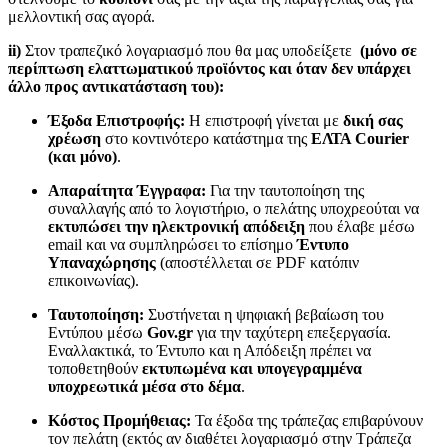
μελλοντική σας αγορά.
ii)
Στον τραπεζικό λογαριασμό που θα μας υποδείξετε
(μόνο σε
περίπτωση ελαττωματικού προϊόντος και όταν δεν υπάρχει
άλλο προς αντικατάσταση του):
Έξοδα Επιστροφής:
Η επιστροφή γίνεται με
δική σας
χρέωση
στο κοντινότερο κατάστημα της
ΕΛΤΑ Courier
(και μόνο)
.
Απαραίτητα Έγγραφα:
Για την ταυτοποίηση της
συναλλαγής από το λογιστήριο, ο πελάτης υποχρεούται να
εκτυπώσει την ηλεκτρονική απόδειξη
που έλαβε μέσω
email και να συμπληρώσει το επίσημο
Έντυπο
Υπαναχώρησης
(αποστέλλεται σε PDF κατόπιν
επικοινωνίας).
Ταυτοποίηση:
Συστήνεται η ψηφιακή βεβαίωση του
Εντύπου μέσω
Gov.gr
για την ταχύτερη επεξεργασία.
Εναλλακτικά, το Έντυπο και η Απόδειξη πρέπει να
τοποθετηθούν
εκτυπωμένα και υπογεγραμμένα
υποχρεωτικά μέσα στο δέμα
.
Κόστος Προμήθειας:
Τα έξοδα της τράπεζας επιβαρύνουν
τον πελάτη (εκτός αν διαθέτει λογαριασμό στην Τράπεζα