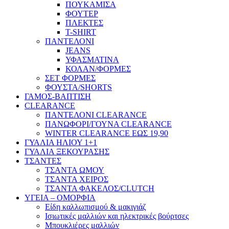
ΠΟΥΚΑΜΙΣΑ
ΦΟΥΤΕΡ
ΠΛΕΚΤΕΣ
T-SHIRT
ΠΑΝΤΕΛΟΝΙ
JEANS
ΥΦΑΣΜΑΤΙΝΑ
ΚΟΛΑΝ/ΦΟΡΜΕΣ
ΣΕΤ ΦΟΡΜΕΣ
ΦΟΥΣΤΑ/SHORTS
ΓΑΜΟΣ-ΒΑΠΤΙΣΗ
CLEARANCE
ΠΑΝΤΕΛΟΝΙ CLEARANCE
ΠΑΝΩΦΟΡΙ/ΓΟΥΝΑ CLEARANCE
WINTER CLEARANCE ΕΩΣ 19,90
ΓΥΑΛΙΑ ΗΛΙΟΥ 1+1
ΓΥΑΛΙΑ ΞΕΚΟΥΡΑΣΗΣ
ΤΣΑΝΤΕΣ
ΤΣΑΝΤΑ ΩΜΟΥ
ΤΣΑΝΤΑ ΧΕΙΡΟΣ
ΤΣΑΝΤΑ ΦΑΚΕΛΟΣ/CLUTCH
ΥΓΕΙΑ – ΟΜΟΡΦΙΑ
Είδη καλλωπισμού & μακιγιάζ
Ισιωτικές μαλλιών και ηλεκτρικές βούρτσες
Μπουκλιέρες μαλλιών