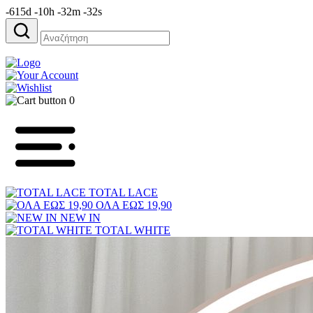
-615d -10h -32m -32s
Αναζήτηση
για:
0
TOTAL LACE
ΟΛΑ ΕΩΣ 19,90
NEW IN
TOTAL WHITE