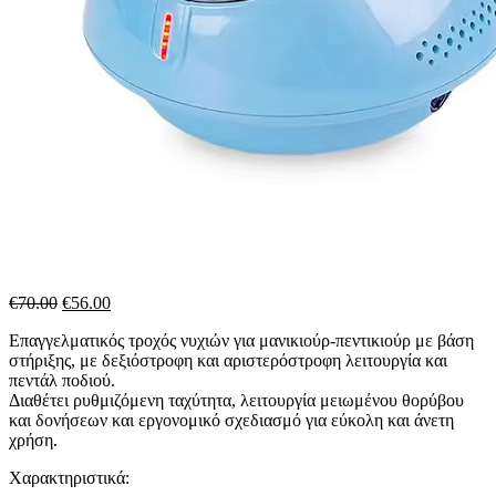
Original
Η
€
70.00
€
56.00
price
τρέχουσα
Επαγγελματικός τροχός νυχιών για μανικιούρ-πεντικιούρ με βάση
was:
τιμή
στήριξης, με δεξιόστροφη και αριστερόστροφη λειτουργία και
€70.00.
είναι:
πεντάλ ποδιού.
€56.00.
Διαθέτει ρυθμιζόμενη ταχύτητα, λειτουργία μειωμένου θορύβου
και δονήσεων και εργονομικό σχεδιασμό για εύκολη και άνετη
χρήση.
Χαρακτηριστικά: