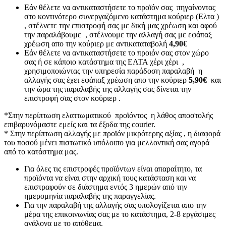
Εάν θέλετε να αντικαταστήσετε το προϊόν σας πηγαίνοντας
στο κοντινότερο συνεργαζόμενο κατάστημα κούριερ (Ελτα )
, στέλνετε την επιστροφή σας με δική μας χρέωση και αφού
την παραλάβουμε , στέλνουμε την αλλαγή σας με εφάπαξ
χρέωση απο την κούριερ με αντικαταταβολή
4,90€
Εάν θέλετε να αντικαταστήσετε το προιόν σας στον χώρο
σας ή σε κάποιο κατάστημα της ΕΛΤΑ χέρι χέρι ,
χρησιμοποιώντας την υπηρεσία παράδοση παραλαβή η
αλλαγής σας έχει εφάπαξ χρέωση απο την κούριερ
5,90€
και
την ώρα της παραλαβής της αλλαγής σας δίνεται την
επιστροφή σας στον κούριερ .
*Στην περίπτωση ελαττωματικού προϊόντος η λάθος αποστολής
επιβαρυνόμαστε εμείς και τα έξοδα της courier.
* Στην περίπτωση αλλαγής με προϊόν μικρότερης αξίας , η διαφορά
του ποσού μένει πιστωτικό υπόλοιπο για μελλοντική σας αγορά
από το κατάστημα μας.
Για όλες τις επιστροφές προϊόντων είναι απαραίτητο, τα
προϊόντα να είναι στην αρχική τους κατάσταση και να
επιστραφούν σε διάστημα εντός 3 ημερών από την
ημερομηνία παραλαβής της παραγγελίας.
Για την παραλαβή της αλλαγής σας υπολογίζεται απο την
μέρα της επικοινωνίας σας με το κατάστημα, 2-8 εργάσιμες
ανάλογα με το απόθεμα.