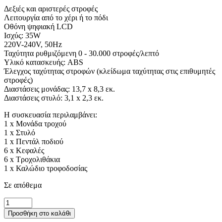
Δεξιές και αριστερές στροφές
Λειτουργία από το χέρι ή το πόδι
Οθόνη ψηφιακή LCD
Ισχύς: 35W
220V-240V, 50Hz
Ταχύτητα ρυθμιζόμενη 0 - 30.000 στροφές/λεπτό
Υλικό κατασκευής: ABS
Έλεγχος ταχύτητας στροφών (κλείδωμα ταχύτητας στις επιθυμητές
στροφές)
Διαστάσεις μονάδας: 13,7 x 8,3 εκ.
Διαστάσεις στυλό: 3,1 x 2,3 εκ.
Η συσκευασία περιλαμβάνει:
1 x Μονάδα τροχού
1 x Στυλό
1 x Πεντάλ ποδιού
6 x Κεφαλές
6 x Τροχολιθάκια
1 x Καλώδιο τροφοδοσίας
Σε απόθεμα
Ηλεκτρικός
τροχός
Προσθήκη στο καλάθι
μανικιούρ-