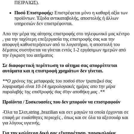
ΠΕΙΡΑΙΩΣ).
Ποσό Επιστροφής:
Επιστρέφεται μόνο η καθαρή αξία των
προϊόντων. Έξοδα αντικαταβολής, αποστολής ή άλλων
υπηρεσιών δεν επιστρέφονται.
Απο την μέρα της αίτησης επιστροφής στο τηλεφωνικό μας κέντρο
, για την ταχύτερη επεξεργασία της επιστροφής σας και την
αποφυγή καθυστερήσεων από το λογιστήριο, η αποστολή του
δέματος συστήνεται να γίνεται εντός 1-2 εργάσιμων ημερών από
την έγκριση του αιτήματος
Σε διαφορετική περίπτωση το αίτημα σας απορρίπτεται
αυτόματα και η επιστροφή χρημάτων δεν γίνεται.
**Ο χρόνος της μεταφοράς του ποσού στον τραπεζικό σας
λογαριασμό είναι 10-14 ημερολογιακές ημέρες απο την μέρα
παραλαβής της επιστροφής σας στην αποθήκη μας .**
Προϊόντα / Συσκευασίες που δεν μπορούν να επιστραφούν
-Όλα τα Σλιπ,string ,brazilian και σετ μαγιών τα οποία έρχονται σε
επαφή με ευαίσθητες περιοχές , όπως και σε όλα τα αξεσουάρ και
για λόγους υγιεινής.
Για την καλύτερη δική σας εξυπηρέτηση, παρακαλούμε