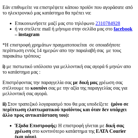
Εάν επιθυμείτε να επιστρέψετε κάποιο προϊόν που αγοράσατε από
το ηλεκτρονικό μας κατάστημα θα πρέπει να:
Επικοινωνήσετε μαζί μας στο τηλέφωνο
2310784928
ή να στείλετε mail ή μήνυμα στην σελίδα μας στο
facebook
– instagram
*Η επιστροφή χρημάτων πραγματοποιείται σε οποιαδήποτε
περίπτωση εντός 14 ημερών απο την παραλαβή σας με τους
παρακάτω τρόπους:
i)
με πιστωτικό υπόλοιπο για μελλοντική σας αγορά 6 μηνών απο
το κατάστημα μας :
Επιστρέφοντας την παραγγελία σας
με δική μας
χρέωση σας
στέλνουμε το
κουπόνι
σας με την αξία της παραγγελίας σας για
μελλοντική σας αγορά.
ii)
Στον τραπεζικό λογαριασμό που θα μας υποδείξετε
(μόνο σε
περίπτωση ελαττωματικού προϊόντος και όταν δεν υπάρχει
άλλο προς αντικατάσταση του):
Έξοδα Επιστροφής:
Η επιστροφή γίνεται με
δική σας
χρέωση
στο κοντινότερο κατάστημα της
ΕΛΤΑ Courier
(και μόνο)
.