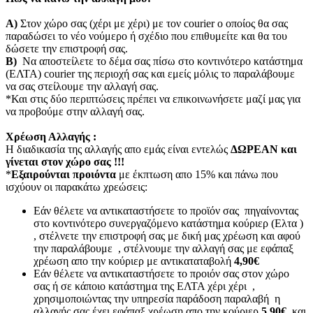
Α)
Στον χώρο σας (χέρι με χέρι) με τον courier o οποίος θα σας
παραδώσει το νέο νούμερο ή σχέδιο που επιθυμείτε και θα του
δώσετε την επιστροφή σας.
Β)
Να αποστείλετε το δέμα σας πίσω στο κοντινότερο κατάστημα
(ΕΛΤΑ) courier της περιοχή σας και εμείς μόλις το παραλάβουμε
να σας στείλουμε την αλλαγή σας.
*Και στις δύο περιπτώσεις πρέπει να επικοινωνήσετε μαζί μας για
να προβούμε στην αλλαγή σας.
Χρέωση Αλλαγής :
Η διαδικασία της αλλαγής απο εμάς είναι εντελώς
ΔΩΡΕΑΝ και
γίνεται στον χώρο σας !!!
*
Εξαιρούνται προιόντα
με έκπτωση απο 15% και πάνω που
ισχύουν οι παρακάτω χρεώσεις:
Εάν θέλετε να αντικαταστήσετε το προϊόν σας πηγαίνοντας
στο κοντινότερο συνεργαζόμενο κατάστημα κούριερ (Ελτα )
, στέλνετε την επιστροφή σας με δική μας χρέωση και αφού
την παραλάβουμε , στέλνουμε την αλλαγή σας με εφάπαξ
χρέωση απο την κούριερ με αντικαταταβολή
4,90€
Εάν θέλετε να αντικαταστήσετε το προιόν σας στον χώρο
σας ή σε κάποιο κατάστημα της ΕΛΤΑ χέρι χέρι ,
χρησιμοποιώντας την υπηρεσία παράδοση παραλαβή η
αλλαγής σας έχει εφάπαξ χρέωση απο την κούριερ
5,90€
και