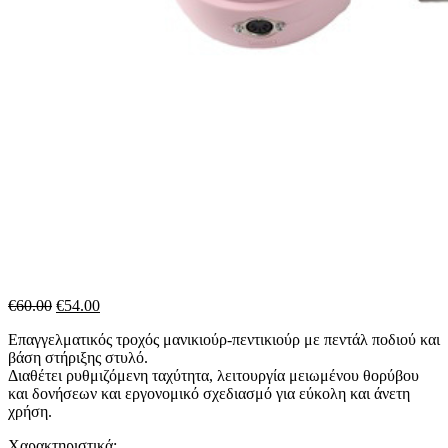
Original
Η
€
60.00
€
54.00
price
τρέχουσα
Επαγγελματικός τροχός μανικιούρ-πεντικιούρ με πεντάλ ποδιού και
was:
τιμή
βάση στήριξης στυλό.
€60.00.
είναι:
Διαθέτει ρυθμιζόμενη ταχύτητα, λειτουργία μειωμένου θορύβου
€54.00.
και δονήσεων και εργονομικό σχεδιασμό για εύκολη και άνετη
χρήση.
Χαρακτηριστικά: