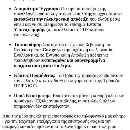
Απαραίτητα Έγγραφα:
Για την ταυτοποίηση της
συναλλαγής από το λογιστήριο, ο πελάτης υποχρεούται να
εκτυπώσει την ηλεκτρονική απόδειξη
που έλαβε μέσω
email και να συμπληρώσει το επίσημο
Έντυπο
Υπαναχώρησης
(αποστέλλεται σε PDF κατόπιν
επικοινωνίας).
Ταυτοποίηση:
Συστήνεται η ψηφιακή βεβαίωση του
Εντύπου μέσω
Gov.gr
για την ταχύτερη επεξεργασία.
Εναλλακτικά, το Έντυπο και η Απόδειξη πρέπει να
τοποθετηθούν
εκτυπωμένα και υπογεγραμμένα
υποχρεωτικά μέσα στο δέμα
.
Κόστος Προμήθειας:
Τα έξοδα της τράπεζας επιβαρύνουν
τον πελάτη (εκτός αν διαθέτει λογαριασμό στην Τράπεζα
ΠΕΙΡΑΙΩΣ).
Ποσό Επιστροφής:
Επιστρέφεται μόνο η καθαρή αξία των
προϊόντων. Έξοδα αντικαταβολής, αποστολής ή άλλων
υπηρεσιών δεν επιστρέφονται.
Απο την μέρα της αίτησης επιστροφής στο τηλεφωνικό μας κέντρο
, για την ταχύτερη επεξεργασία της επιστροφής σας και την
αποφυγή καθυστερήσεων από το λογιστήριο, η αποστολή του