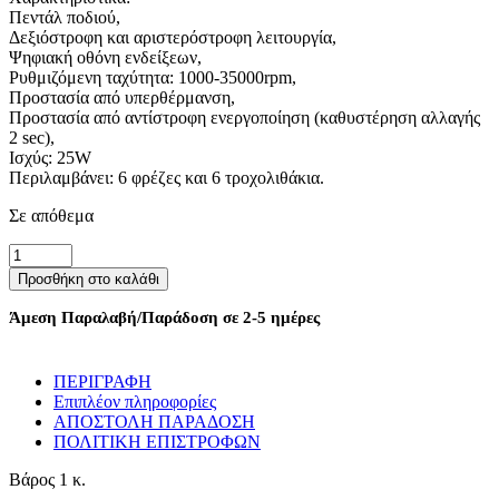
Πεντάλ ποδιού,
Δεξιόστροφη και αριστερόστροφη λειτουργία,
Ψηφιακή οθόνη ενδείξεων,
Ρυθμιζόμενη ταχύτητα: 1000-35000rpm,
Προστασία από υπερθέρμανση,
Προστασία από αντίστροφη ενεργοποίηση (καθυστέρηση αλλαγής
2 sec),
Ισχύς: 25W
Περιλαμβάνει: 6 φρέζες και 6 τροχολιθάκια.
Σε απόθεμα
Ηλεκτρικός
τροχός
Προσθήκη στο καλάθι
μανικιούρ-
πεντικιούρ
Άμεση Παραλαβή/Παράδοση σε 2-5 ημέρες
-
VKN-
DM607
ΠΕΡΙΓΡΑΦΗ
-
Επιπλέον πληροφορίες
581207
ΑΠΟΣΤΟΛΗ ΠΑΡΑΔΟΣΗ
-
ΠΟΛΙΤΙΚΗ ΕΠΙΣΤΡΟΦΩΝ
White
ποσότητα
Βάρος
1 κ.