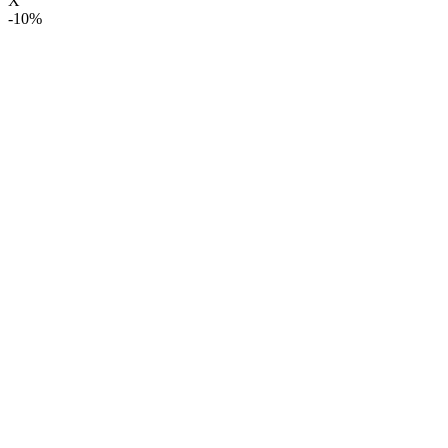
X
-10%