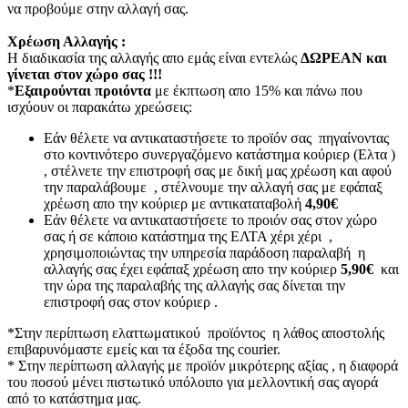
να προβούμε στην αλλαγή σας.
Χρέωση Αλλαγής :
Η διαδικασία της αλλαγής απο εμάς είναι εντελώς
ΔΩΡΕΑΝ και
γίνεται στον χώρο σας !!!
*
Εξαιρούνται προιόντα
με έκπτωση απο 15% και πάνω που
ισχύουν οι παρακάτω χρεώσεις:
Εάν θέλετε να αντικαταστήσετε το προϊόν σας πηγαίνοντας
στο κοντινότερο συνεργαζόμενο κατάστημα κούριερ (Ελτα )
, στέλνετε την επιστροφή σας με δική μας χρέωση και αφού
την παραλάβουμε , στέλνουμε την αλλαγή σας με εφάπαξ
χρέωση απο την κούριερ με αντικαταταβολή
4,90€
Εάν θέλετε να αντικαταστήσετε το προιόν σας στον χώρο
σας ή σε κάποιο κατάστημα της ΕΛΤΑ χέρι χέρι ,
χρησιμοποιώντας την υπηρεσία παράδοση παραλαβή η
αλλαγής σας έχει εφάπαξ χρέωση απο την κούριερ
5,90€
και
την ώρα της παραλαβής της αλλαγής σας δίνεται την
επιστροφή σας στον κούριερ .
*Στην περίπτωση ελαττωματικού προϊόντος η λάθος αποστολής
επιβαρυνόμαστε εμείς και τα έξοδα της courier.
* Στην περίπτωση αλλαγής με προϊόν μικρότερης αξίας , η διαφορά
του ποσού μένει πιστωτικό υπόλοιπο για μελλοντική σας αγορά
από το κατάστημα μας.