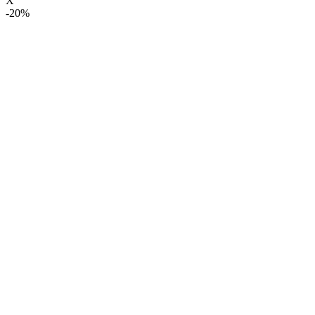
X
-20%