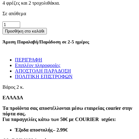
4 φρέζες και 2 τροχολιθάκια.
Σε απόθεμα
Ηλεκτρικός
τροχός
Προσθήκη στο καλάθι
μανικιούρ-
πεντικιούρ
Άμεση Παραλαβή/Παράδοση σε 2-5 ημέρες
-
VKN-
JMD305
ΠΕΡΙΓΡΑΦΗ
-
Επιπλέον πληροφορίες
581412
ΑΠΟΣΤΟΛΗ ΠΑΡΑΔΟΣΗ
-
ΠΟΛΙΤΙΚΗ ΕΠΙΣΤΡΟΦΩΝ
Yellow
ποσότητα
Βάρος
2 κ.
ΕΛΛΑΔΑ
Τα προϊόντα σας αποστέλλονται μέσω εταιρείας courier στην
πόρτα σας.
Για παραγγελίες κάτω των 50€ με COURIER ισχύει:
Έξοδα αποστολής
– 2.99€