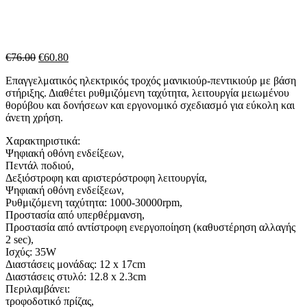
Original
Η
€
76.00
€
60.80
price
τρέχουσα
Επαγγελματικός ηλεκτρικός τροχός μανικιούρ-πεντικιούρ με βάση
was:
τιμή
στήριξης. Διαθέτει ρυθμιζόμενη ταχύτητα, λειτουργία μειωμένου
€76.00.
είναι:
θορύβου και δονήσεων και εργονομικό σχεδιασμό για εύκολη και
€60.80.
άνετη χρήση.
Χαρακτηριστικά:
Ψηφιακή οθόνη ενδείξεων,
Πεντάλ ποδιού,
Δεξιόστροφη και αριστερόστροφη λειτουργία,
Ψηφιακή οθόνη ενδείξεων,
Ρυθμιζόμενη ταχύτητα: 1000-30000rpm,
Προστασία από υπερθέρμανση,
Προστασία από αντίστροφη ενεργοποίηση (καθυστέρηση αλλαγής
2 sec),
Ισχύς: 35W
Διαστάσεις μονάδας: 12 x 17cm
Διαστάσεις στυλό: 12.8 x 2.3cm
Περιλαμβάνει:
τροφοδοτικό πρίζας,