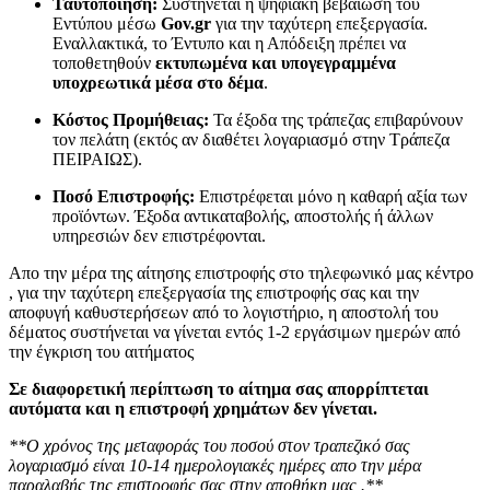
Ταυτοποίηση:
Συστήνεται η ψηφιακή βεβαίωση του
Εντύπου μέσω
Gov.gr
για την ταχύτερη επεξεργασία.
Εναλλακτικά, το Έντυπο και η Απόδειξη πρέπει να
τοποθετηθούν
εκτυπωμένα και υπογεγραμμένα
υποχρεωτικά μέσα στο δέμα
.
Κόστος Προμήθειας:
Τα έξοδα της τράπεζας επιβαρύνουν
τον πελάτη (εκτός αν διαθέτει λογαριασμό στην Τράπεζα
ΠΕΙΡΑΙΩΣ).
Ποσό Επιστροφής:
Επιστρέφεται μόνο η καθαρή αξία των
προϊόντων. Έξοδα αντικαταβολής, αποστολής ή άλλων
υπηρεσιών δεν επιστρέφονται.
Απο την μέρα της αίτησης επιστροφής στο τηλεφωνικό μας κέντρο
, για την ταχύτερη επεξεργασία της επιστροφής σας και την
αποφυγή καθυστερήσεων από το λογιστήριο, η αποστολή του
δέματος συστήνεται να γίνεται εντός 1-2 εργάσιμων ημερών από
την έγκριση του αιτήματος
Σε διαφορετική περίπτωση το αίτημα σας απορρίπτεται
αυτόματα και η επιστροφή χρημάτων δεν γίνεται.
**Ο χρόνος της μεταφοράς του ποσού στον τραπεζικό σας
λογαριασμό είναι 10-14 ημερολογιακές ημέρες απο την μέρα
παραλαβής της επιστροφής σας στην αποθήκη μας .**