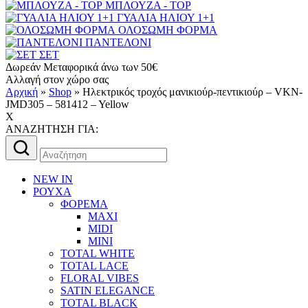
ΜΠΛΟΥΖΑ - TOP
ΓΥΑΛΙΑ ΗΛΙΟΥ 1+1
ΟΛΟΣΩΜΗ ΦΟΡΜΑ
ΠΑΝΤΕΛΟΝΙ
ΣΕΤ
Δωρεάν Μεταφορικά άνω των 50€
Αλλαγή στον χώρο σας
Αρχική
»
Shop
»
Ηλεκτρικός τροχός μανικιούρ-πεντικιούρ – VKN-
JMD305 – 581412 – Yellow
X
AΝΑΖΗΤΗΣΗ ΓΙΑ:
Αναζήτηση
για:
NEW IN
ΡΟΥΧΑ
ΦΟΡΕΜΑ
MAXI
MIDI
MINI
TOTAL WHITE
TOTAL LACE
FLORAL VIBES
SATIN ELEGANCE
TOTAL BLACK