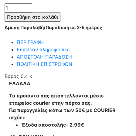
Εργαλείο
μανικιούρ
Προσθήκη στο καλάθι
-
Άμεση Παραλαβή/Παράδοση σε 2-5 ημέρες
Stamper
-
ΠΕΡΙΓΡΑΦΗ
YZ3
Επιπλέον πληροφορίες
-
ΑΠΟΣΤΟΛΗ ΠΑΡΑΔΟΣΗ
121095
ΠΟΛΙΤΙΚΗ ΕΠΙΣΤΡΟΦΩΝ
ποσότητα
Βάρος
0.4 κ.
ΕΛΛΑΔΑ
Τα προϊόντα σας αποστέλλονται μέσω
εταιρείας courier στην πόρτα σας.
Για παραγγελίες κάτω των 50€ με COURIER
ισχύει:
Έξοδα αποστολής
– 2.99€