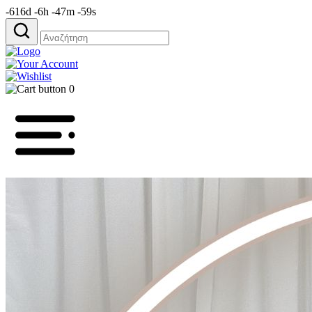
-616d -6h -47m -59s
Αναζήτηση
για:
0