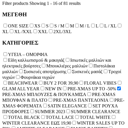
Filter products
Showing 1 - 16 of 81 results
ΜΕΓΕΘΗ
ONE SIZE
XS
S
S / M
Μ
M / L
L
L / XL
XL
XL /XXL
XXL
2XL/3XL
ΚΑΤΗΓΟΡΙΕΣ
ΥΓΕΙΑ – ΟΜΟΡΦΙΑ
Είδη καλλωπισμού & μακιγιάζ
Ισιωτικές μαλλιών και
ηλεκτρικές βούρτσες
Μπουκλιέρες μαλλιών
Πιστολάκια
μαλλιών
Συσκευές αποτρίχωσης
Συσκευές μασάζ
Τροχοί
νυχιών
Φουρνάκια νυχιών
BEACHWEAR
BUY 2 FOR 39,90
FLORAL VIBES
GLAM ALL YEAR
NEW IN
PRE-XMAS UP TO -50%
PRE-XMAS ΜΠΛΟΥΖΕΣ & ΠΟΥΚΑΜΙΣΑ
PRE-XMAS
ΜΠΟΥΦΑΝ & ΠΑΛΤΟ
PRE-XMAS ΠΑΝΤΕΛΟΝΙΑ
PRE-
XMAS ΦΟΡΕΜΑΤΑ
SATIN ELEGANCE
SET ΡΟΥΧΑ
ΠΡΟΣΦΟΡΕΣ
SUMMER 2023
SUMMER CLEARANCE
TOTAL BLACK
TOTAL LACE
TOTAL WHITE
WINTER CLEARANCE ΕΩΣ 19,90
WINTER SALES UP TO