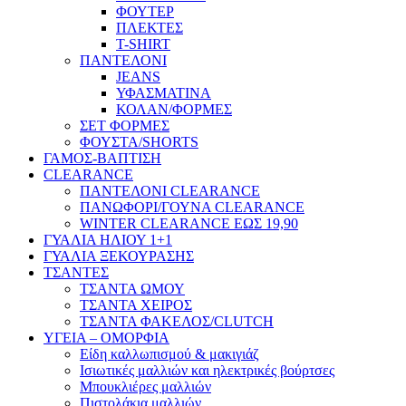
ΦΟΥΤΕΡ
ΠΛΕΚΤΕΣ
T-SHIRT
ΠΑΝΤΕΛΟΝΙ
JEANS
ΥΦΑΣΜΑΤΙΝΑ
ΚΟΛΑΝ/ΦΟΡΜΕΣ
ΣΕΤ ΦΟΡΜΕΣ
ΦΟΥΣΤΑ/SHORTS
ΓΑΜΟΣ-ΒΑΠΤΙΣΗ
CLEARANCE
ΠΑΝΤΕΛΟΝΙ CLEARANCE
ΠΑΝΩΦΟΡΙ/ΓΟΥΝΑ CLEARANCE
WINTER CLEARANCE ΕΩΣ 19,90
ΓΥΑΛΙΑ ΗΛΙΟΥ 1+1
ΓΥΑΛΙΑ ΞΕΚΟΥΡΑΣΗΣ
ΤΣΑΝΤΕΣ
ΤΣΑΝΤΑ ΩΜΟΥ
ΤΣΑΝΤΑ ΧΕΙΡΟΣ
ΤΣΑΝΤΑ ΦΑΚΕΛΟΣ/CLUTCH
ΥΓΕΙΑ – ΟΜΟΡΦΙΑ
Είδη καλλωπισμού & μακιγιάζ
Ισιωτικές μαλλιών και ηλεκτρικές βούρτσες
Μπουκλιέρες μαλλιών
Πιστολάκια μαλλιών