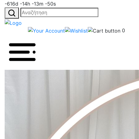
-616d -14h -13m -50s
Αναζήτηση
για:
0