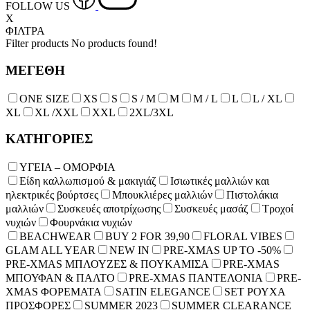
FOLLOW US
X
ΦΙΛΤΡΑ
Filter products
No products found!
ΜΕΓΕΘΗ
ONE SIZE
XS
S
S / M
Μ
M / L
L
L / XL
XL
XL /XXL
XXL
2XL/3XL
ΚΑΤΗΓΟΡΙΕΣ
ΥΓΕΙΑ – ΟΜΟΡΦΙΑ
Είδη καλλωπισμού & μακιγιάζ
Ισιωτικές μαλλιών και
ηλεκτρικές βούρτσες
Μπουκλιέρες μαλλιών
Πιστολάκια
μαλλιών
Συσκευές αποτρίχωσης
Συσκευές μασάζ
Τροχοί
νυχιών
Φουρνάκια νυχιών
BEACHWEAR
BUY 2 FOR 39,90
FLORAL VIBES
GLAM ALL YEAR
NEW IN
PRE-XMAS UP TO -50%
PRE-XMAS ΜΠΛΟΥΖΕΣ & ΠΟΥΚΑΜΙΣΑ
PRE-XMAS
ΜΠΟΥΦΑΝ & ΠΑΛΤΟ
PRE-XMAS ΠΑΝΤΕΛΟΝΙΑ
PRE-
XMAS ΦΟΡΕΜΑΤΑ
SATIN ELEGANCE
SET ΡΟΥΧΑ
ΠΡΟΣΦΟΡΕΣ
SUMMER 2023
SUMMER CLEARANCE