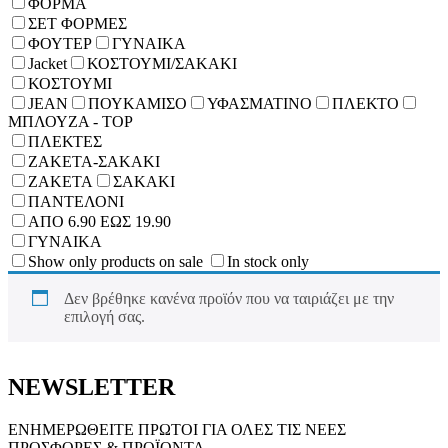
ΦΟΡΜΑ
ΣΕΤ ΦΟΡΜΕΣ
ΦΟΥΤΕΡ
ΓΥΝΑΙΚΑ
Jacket
ΚΟΣΤΟΥΜΙ/ΣΑΚΑΚΙ
ΚΟΣΤΟΥΜΙ
JEAN
ΠΟΥΚΑΜΙΣΟ
ΥΦΑΣΜΑΤΙΝΟ
ΠΛΕΚΤΟ
ΜΠΛΟΥΖΑ - TOP
ΠΛΕΚΤΕΣ
ΖΑΚΕΤΑ-ΣΑΚΑΚΙ
ΖΑΚΕΤΑ
ΣΑΚΑΚΙ
ΠΑΝΤΕΛΟΝΙ
ΑΠΟ 6.90 ΕΩΣ 19.90
ΓΥΝΑΙΚΑ
Show only products on sale
In stock only
Δεν βρέθηκε κανένα προϊόν που να ταιριάζει με την
επιλογή σας.
NEWSLETTER
ΕΝΗΜΕΡΩΘΕΙΤΕ ΠΡΩΤΟΙ ΓΙΑ ΟΛΕΣ ΤΙΣ ΝΕΕΣ
ΠΡΟΣΦΟΡΕΣ & ΠΡΟΪΟΝΤΑ