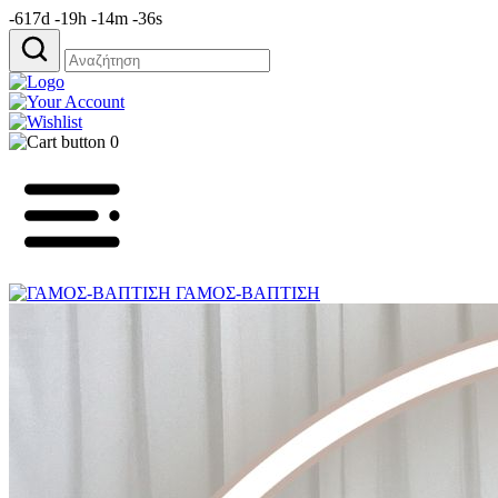
-617d -19h -14m -36s
Αναζήτηση
για:
0
ΓΑΜΟΣ-ΒΑΠΤΙΣΗ