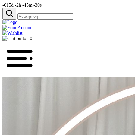
-615d -2h -45m -30s
Αναζήτηση
για:
0