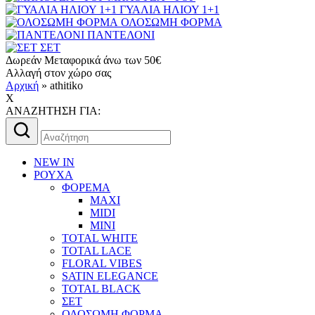
ΓΥΑΛΙΑ ΗΛΙΟΥ 1+1
ΟΛΟΣΩΜΗ ΦΟΡΜΑ
ΠΑΝΤΕΛΟΝΙ
ΣΕΤ
Δωρεάν Μεταφορικά άνω των 50€
Αλλαγή στον χώρο σας
Αρχική
»
athitiko
X
AΝΑΖΗΤΗΣΗ ΓΙΑ:
Αναζήτηση
για:
NEW IN
ΡΟΥΧΑ
ΦΟΡΕΜΑ
MAXI
MIDI
MINI
TOTAL WHITE
TOTAL LACE
FLORAL VIBES
SATIN ELEGANCE
TOTAL BLACK
ΣΕΤ
ΟΛΟΣΩΜΗ ΦΟΡΜΑ