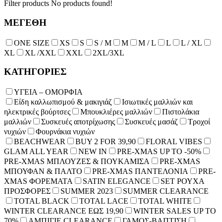
Filter products
No products found!
ΜΕΓΕΘΗ
ONE SIZE
XS
S
S / M
Μ
M / L
L
L / XL
XL
XL /XXL
XXL
2XL/3XL
ΚΑΤΗΓΟΡΙΕΣ
ΥΓΕΙΑ – ΟΜΟΡΦΙΑ
Είδη καλλωπισμού & μακιγιάζ
Ισιωτικές μαλλιών και
ηλεκτρικές βούρτσες
Μπουκλιέρες μαλλιών
Πιστολάκια
μαλλιών
Συσκευές αποτρίχωσης
Συσκευές μασάζ
Τροχοί
νυχιών
Φουρνάκια νυχιών
BEACHWEAR
BUY 2 FOR 39,90
FLORAL VIBES
GLAM ALL YEAR
NEW IN
PRE-XMAS UP TO -50%
PRE-XMAS ΜΠΛΟΥΖΕΣ & ΠΟΥΚΑΜΙΣΑ
PRE-XMAS
ΜΠΟΥΦΑΝ & ΠΑΛΤΟ
PRE-XMAS ΠΑΝΤΕΛΟΝΙΑ
PRE-
XMAS ΦΟΡΕΜΑΤΑ
SATIN ELEGANCE
SET ΡΟΥΧΑ
ΠΡΟΣΦΟΡΕΣ
SUMMER 2023
SUMMER CLEARANCE
TOTAL BLACK
TOTAL LACE
TOTAL WHITE
WINTER CLEARANCE ΕΩΣ 19,90
WINTER SALES UP TO
70%
ΑΜΠΙΓΙΕ CLEARANCE
ΓΑΜΟΣ-ΒΑΠΤΙΣΗ