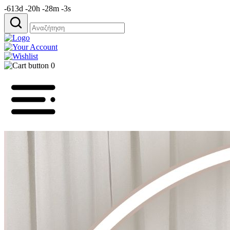
-613d -20h -28m -3s
Αναζήτηση
για:
0