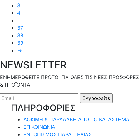
έχει
3
του
πολλαπλές
4
προϊόντος
παραλλαγές.
…
Οι
37
επιλογές
38
μπορούν
39
να
→
επιλεγούν
στη
NEWSLETTER
σελίδα
του
ΕΝΗΜΕΡΩΘΕΙΤΕ ΠΡΩΤΟΙ ΓΙΑ ΟΛΕΣ ΤΙΣ ΝΕΕΣ ΠΡΟΣΦΟΡΕΣ
προϊόντος
& ΠΡΟΪΟΝΤΑ
ΠΛΗΡΟΦΟΡΙΕΣ
ΔΟΚΙΜΗ & ΠΑΡΑΛΑΒΗ ΑΠΟ ΤΟ ΚΑΤΑΣΤΗΜΑ
ΕΠΙΚΟΙΝΩΝΙΑ
ΕΝΤΟΠΙΣΜΟΣ ΠΑΡΑΓΓΕΛΙΑΣ