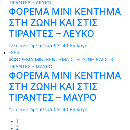
έχει
να
ΦΟΡΕΜΑ MΙNI ΚΕΝΤΗΜΑ
πολλαπλές
επιλεγούν
παραλλαγές.
στη
ΣΤΗ ΖΩΝΗ ΚΑΙ ΣΤΙΣ
Οι
σελίδα
επιλογές
ΤΙΡΑΝΤΕΣ – ΛΕΥΚΟ
του
μπορούν
προϊόντος
να
Αυτό
€
31.40
Επιλογή
Προτ. Λιαν. Τιμή:
€
51.40
επιλεγούν
το
-39%
στη
προϊόν
σελίδα
έχει
του
ΦΟΡΕΜΑ MΙNI ΚΕΝΤΗΜΑ
πολλαπλές
προϊόντος
παραλλαγές.
ΣΤΗ ΖΩΝΗ ΚΑΙ ΣΤΙΣ
Οι
επιλογές
ΤΙΡΑΝΤΕΣ – ΜΑΥΡΟ
μπορούν
να
Αυτό
€
31.40
Επιλογή
Προτ. Λιαν. Τιμή:
€
51.40
επιλεγούν
το
1
στη
προϊόν
2
σελίδα