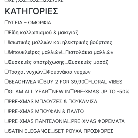
ΚΑΤΗΓΟΡΙΕΣ
ΥΓΕΙΑ – ΟΜΟΡΦΙΑ
Είδη καλλωπισμού & μακιγιάζ
Ισιωτικές μαλλιών και ηλεκτρικές βούρτσες
Μπουκλιέρες μαλλιών
Πιστολάκια μαλλιών
Συσκευές αποτρίχωσης
Συσκευές μασάζ
Τροχοί νυχιών
Φουρνάκια νυχιών
BEACHWEAR
BUY 2 FOR 39,90
FLORAL VIBES
GLAM ALL YEAR
NEW IN
PRE-XMAS UP TO -50%
PRE-XMAS ΜΠΛΟΥΖΕΣ & ΠΟΥΚΑΜΙΣΑ
PRE-XMAS ΜΠΟΥΦΑΝ & ΠΑΛΤΟ
PRE-XMAS ΠΑΝΤΕΛΟΝΙΑ
PRE-XMAS ΦΟΡΕΜΑΤΑ
SATIN ELEGANCE
SET ΡΟΥΧΑ ΠΡΟΣΦΟΡΕΣ