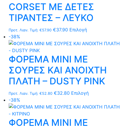
CORSET ΜΕ ΔΕΤΕΣ
ΤΙΡΑΝΤΕΣ – ΛΕΥΚΟ
Αυτό
€
37.90
Επιλογή
Προτ. Λιαν. Τιμή:
€
57.90
το
-38%
προϊόν
έχει
ΦΟΡΕΜΑ MΙNI ΜΕ
πολλαπλές
παραλλαγές.
ΣΟΥΡΕΣ ΚΑΙ ΑΝΟΙΧΤΗ
Οι
επιλογές
ΠΛΑΤΗ – DUSTY PINK
μπορούν
να
Αυτό
€
32.80
Επιλογή
Προτ. Λιαν. Τιμή:
€
52.80
επιλεγούν
το
-38%
στη
προϊόν
σελίδα
έχει
του
ΦΟΡΕΜΑ MΙNI ΜΕ
πολλαπλές
προϊόντος
παραλλαγές.