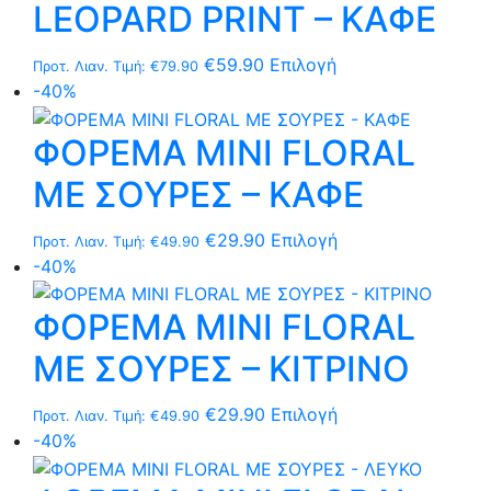
στη
LEOPARD PRINT – ΚΑΦΕ
Οι
σελίδα
επιλογές
του
Αυτό
€
59.90
Επιλογή
Προτ. Λιαν. Τιμή:
€
79.90
μπορούν
προϊόντος
το
-40%
να
προϊόν
επιλεγούν
ΦΟΡΕΜΑ MΙNI FLORAL
έχει
στη
πολλαπλές
σελίδα
ΜΕ ΣΟΥΡΕΣ – ΚΑΦΕ
παραλλαγές.
του
Οι
προϊόντος
Αυτό
€
29.90
Επιλογή
Προτ. Λιαν. Τιμή:
€
49.90
επιλογές
το
-40%
μπορούν
προϊόν
να
ΦΟΡΕΜΑ MΙNI FLORAL
έχει
επιλεγούν
πολλαπλές
στη
ΜΕ ΣΟΥΡΕΣ – ΚΙΤΡΙΝΟ
παραλλαγές.
σελίδα
Οι
του
Αυτό
€
29.90
Επιλογή
Προτ. Λιαν. Τιμή:
€
49.90
επιλογές
προϊόντος
το
-40%
μπορούν
προϊόν
να