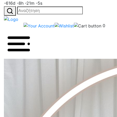
-616d -8h -21m -5s
Αναζήτηση
για:
0