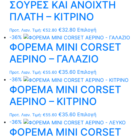
ΣΟΥΡΕΣ ΚΑΙ ΑΝΟΙΧΤΗ
Οι
επιλογές
ΠΛΑΤΗ – ΚΙΤΡΙΝΟ
μπορούν
να
Αυτό
€
32.80
Επιλογή
Προτ. Λιαν. Τιμή:
€
52.80
επιλεγούν
το
-36%
στη
ΦΟΡΕΜΑ MΙNI CORSET
προϊόν
σελίδα
έχει
ΑΕΡΙΝΟ – ΓΑΛΑΖΙΟ
του
πολλαπλές
προϊόντος
παραλλαγές.
Αυτό
€
35.60
Επιλογή
Προτ. Λιαν. Τιμή:
€
55.60
Οι
το
-36%
επιλογές
ΦΟΡΕΜΑ MΙNI CORSET
προϊόν
μπορούν
έχει
να
ΑΕΡΙΝΟ – ΚΙΤΡΙΝΟ
πολλαπλές
επιλεγούν
παραλλαγές.
στη
Αυτό
€
35.60
Επιλογή
Προτ. Λιαν. Τιμή:
€
55.60
Οι
σελίδα
το
-36%
επιλογές
του
ΦΟΡΕΜΑ MΙNI CORSET
προϊόν
μπορούν
προϊόντος
έχει
να