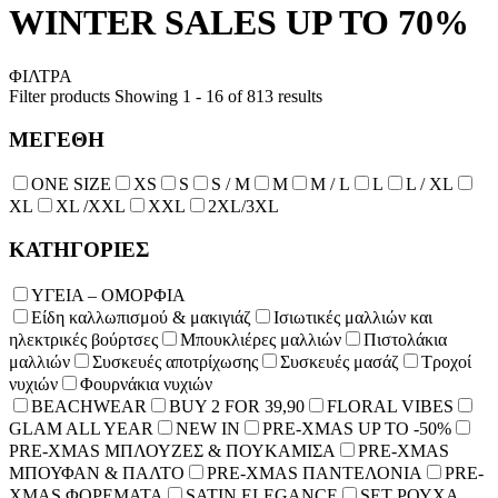
WINTER SALES UP TO 70%
ΦΙΛΤΡΑ
Filter products
Showing 1 - 16 of 813 results
ΜΕΓΕΘΗ
ONE SIZE
XS
S
S / M
Μ
M / L
L
L / XL
XL
XL /XXL
XXL
2XL/3XL
ΚΑΤΗΓΟΡΙΕΣ
ΥΓΕΙΑ – ΟΜΟΡΦΙΑ
Είδη καλλωπισμού & μακιγιάζ
Ισιωτικές μαλλιών και
ηλεκτρικές βούρτσες
Μπουκλιέρες μαλλιών
Πιστολάκια
μαλλιών
Συσκευές αποτρίχωσης
Συσκευές μασάζ
Τροχοί
νυχιών
Φουρνάκια νυχιών
BEACHWEAR
BUY 2 FOR 39,90
FLORAL VIBES
GLAM ALL YEAR
NEW IN
PRE-XMAS UP TO -50%
PRE-XMAS ΜΠΛΟΥΖΕΣ & ΠΟΥΚΑΜΙΣΑ
PRE-XMAS
ΜΠΟΥΦΑΝ & ΠΑΛΤΟ
PRE-XMAS ΠΑΝΤΕΛΟΝΙΑ
PRE-
XMAS ΦΟΡΕΜΑΤΑ
SATIN ELEGANCE
SET ΡΟΥΧΑ