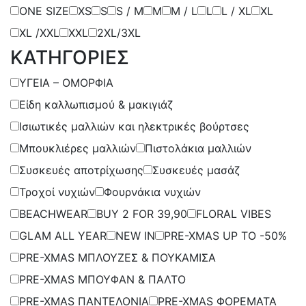
ONE SIZE
XS
S
S / M
Μ
M / L
L
L / XL
XL
XL /XXL
XXL
2XL/3XL
ΚΑΤΗΓΟΡΙΕΣ
ΥΓΕΙΑ – ΟΜΟΡΦΙΑ
Είδη καλλωπισμού & μακιγιάζ
Ισιωτικές μαλλιών και ηλεκτρικές βούρτσες
Μπουκλιέρες μαλλιών
Πιστολάκια μαλλιών
Συσκευές αποτρίχωσης
Συσκευές μασάζ
Τροχοί νυχιών
Φουρνάκια νυχιών
BEACHWEAR
BUY 2 FOR 39,90
FLORAL VIBES
GLAM ALL YEAR
NEW IN
PRE-XMAS UP TO -50%
PRE-XMAS ΜΠΛΟΥΖΕΣ & ΠΟΥΚΑΜΙΣΑ
PRE-XMAS ΜΠΟΥΦΑΝ & ΠΑΛΤΟ
PRE-XMAS ΠΑΝΤΕΛΟΝΙΑ
PRE-XMAS ΦΟΡΕΜΑΤΑ