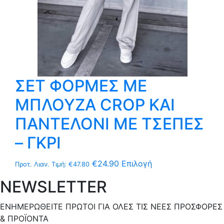
προϊόντος
ΣΕΤ ΦΟΡΜΕΣ ΜΕ
ΜΠΛΟΥΖΑ CROP ΚΑΙ
ΠΑΝΤΕΛΟΝΙ ΜΕ ΤΣΕΠΕΣ
– ΓΚΡΙ
Αυτό
€
24.90
Επιλογή
Προτ. Λιαν. Τιμή:
€
47.80
το
NEWSLETTER
προϊόν
έχει
ΕΝΗΜΕΡΩΘΕΙΤΕ ΠΡΩΤΟΙ ΓΙΑ ΟΛΕΣ ΤΙΣ ΝΕΕΣ ΠΡΟΣΦΟΡΕΣ
πολλαπλές
& ΠΡΟΪΟΝΤΑ
παραλλαγές.