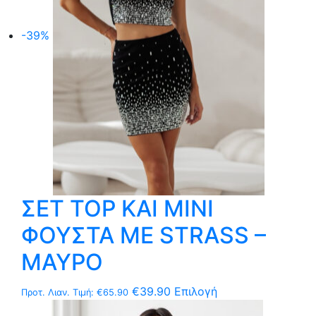
μπορούν
να
-39%
επιλεγούν
στη
σελίδα
του
προϊόντος
ΣΕΤ TOP ΚΑΙ ΜΙΝΙ
ΦΟΥΣΤΑ ΜΕ STRASS –
ΜΑΥΡΟ
Αυτό
€
39.90
Επιλογή
Προτ. Λιαν. Τιμή:
€
65.90
το