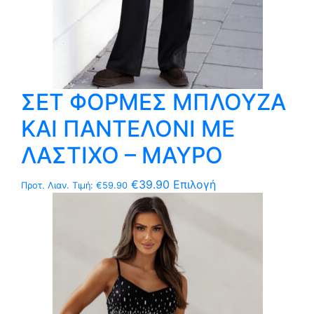
ΣΕΤ ΦΟΡΜΕΣ ΜΠΛΟΥΖΑ
ΚΑΙ ΠΑΝΤΕΛΟΝΙ ΜΕ
ΛΑΣΤΙΧΟ – ΜΑΥΡΟ
Αυτό
€
39.90
Επιλογή
Προτ. Λιαν. Τιμή:
€
59.90
το
προϊόν
έχει
πολλαπλές
παραλλαγές.
Οι
επιλογές