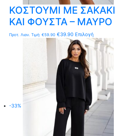
ΚΟΣΤΟΥΜΙ ΜΕ ΣΑΚΑΚΙ
ΚΑΙ ΦΟΥΣΤΑ – ΜΑΥΡΟ
Αυτό
€
39.90
Επιλογή
Προτ. Λιαν. Τιμή:
€
59.90
το
προϊόν
έχει
πολλαπλές
παραλλαγές.
Οι
επιλογές
μπορούν
να
-33%
επιλεγούν
στη
σελίδα
του
προϊόντος