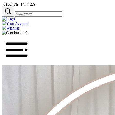
-613d -7h -14m -27s
Αναζήτηση
για:
0